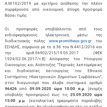
Α.Μ.162/2019 με κριτήριο ανάθεσης την πλέον
συμφέρουσα από οικονομική άποψη προσφορά
Βάσει τιμής.
Οι προσφορές υποβάλλονται από τους
ενδιαφερόμενους ηλεκτρονικά, μέσω της
διαδικτυακής πύλης
www.promitheus.gov.gr
του
ΕΣΗΔΗΣ, σύμφωνα με το ά.36 του Ν.4412/2016 και
την αριθ.56902/215/19.05.2017 (ΦΕΚ
1924/02.06.2017/τ.Β) Απόφασης του Υπουργού
Οικονομίας και Ανάπτυξης “Τεχνικές λεπτομέρειες
και διαδικασίες λειτουργίας του Εθνικού
Συστήματος Ηλεκτρονικών Δημοσίων Συμβάσεων”,
στον διαγωνισμό που έλαβε συστημικό αριθμό
96426
από
09.09.2020 ώρα 10:00 π.μ.
(έναρξη
υποβολής προσφορών) έως τις
25.09.2020 ώρα
15:00 μ.μ.
(καταληκτική ημερομηνία παραλαβής
προσφορών) και θα αξιολογηθούν σε όλα τα στάδια