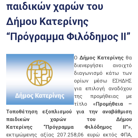
παιδικών χαρών του
Επαγγελμάτων
Έκθεση
Δήμου Κατερίνης
ΕΒΕΠ-
ΚΜ
“Πρόγραμμα Φιλόδημος ΙΙ”
Πιερία
Ο
Δήμος Κατερίνης
θα
διενεργήσει ανοιχτό
διαγωνισμό κάτω των
ορίων μέσω ΕΣΗΔΗΣ
για επιλογή αναδόχου
της προμήθειας με
τίτλο
«Προμήθεια –
Τοποθέτηση εξοπλισμού για την αναβάθμιση
παιδικών χαρών του Δήμου
Κατερίνης “Πρόγραμμα Φιλόδημος ΙΙ”»
,
εκτιμώμενης αξίας 207.258,06 ευρώ εκτός ΦΠΑ,