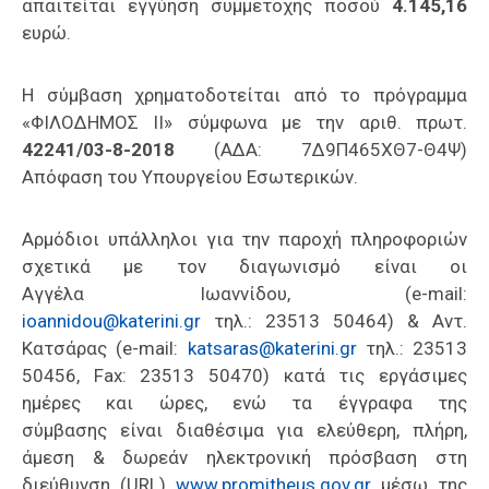
απαιτείται εγγύηση συμμετοχής ποσού
4.145,16
ευρώ.
Η σύμβαση χρηματοδοτείται από το πρόγραμμα
«ΦΙΛΟΔΗΜΟΣ ΙΙ» σύμφωνα με την αριθ. πρωτ.
42241/03-8-2018
(ΑΔΑ: 7Δ9Π465ΧΘ7-Θ4Ψ)
Απόφαση του Υπουργείου Εσωτερικών.
Αρμόδιοι υπάλληλοι για την παροχή πληροφοριών
σχετικά με τον διαγωνισμό είναι οι
Αγγέλα Ιωαννίδου, (e-mail:
ioannidou@katerini.gr
τηλ.: 23513 50464) & Αντ.
Κατσάρας (e-mail:
katsaras@katerini.gr
τηλ.: 23513
50456, Fax: 23513 50470) κατά τις εργάσιμες
ημέρες και ώρες, ενώ τα έγγραφα της
σύμβασης είναι διαθέσιμα για ελεύθερη, πλήρη,
άμεση & δωρεάν ηλεκτρονική πρόσβαση στη
διεύθυνση (URL)
www.promitheus.gov.gr
μέσω της