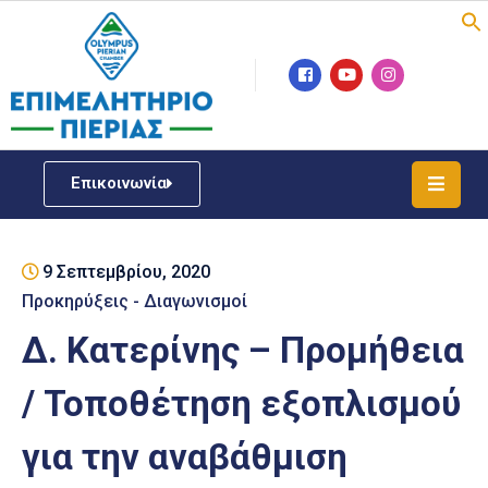
Επιμελητήριο
Νέα
/
Επικοινωνία
Δράσεις
Υπηρεσίες
9 Σεπτεμβρίου, 2020
ΓΕΜΗ
/
Προκηρύξεις - Διαγωνισμοί
Μητρώου
Δ. Κατερίνης – Προμήθεια
Επιχειρηματική
/ Τοποθέτηση εξοπλισμού
Υποστήριξη
για την αναβάθμιση
Έκθεση
Παραδοσιακών