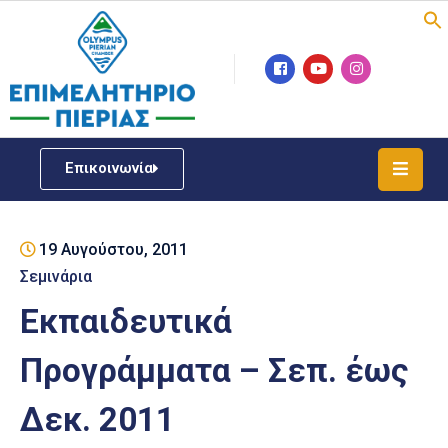
Επιμελητήριο
Νέα
/
Επικοινωνία
Δράσεις
Υπηρεσίες
19 Αυγούστου, 2011
ΓΕΜΗ
/
Σεμινάρια
Μητρώου
Εκπαιδευτικά
Επιχειρηματική
Προγράμματα – Σεπ. έως
Υποστήριξη
Δεκ. 2011
Έκθεση
Παραδοσιακών