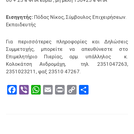
Εισηγητής:
Πόδας Νίκος, Σύμβουλος Επιχειρήσεων.
Εκπαιδευτής
Για περισσότερες πληροφορίες και Δηλώσεις
Συμμετοχής, μπορείτε να απευθύνεστε στο
Επιμελητήριο Πιερίας, αρμ. υπάλληλος κ.
Κολοκάτση Ανδρομάχη, τηλ. 2351047263,
2351023211, φαξ 23510 47267.
Facebook
Viber
WhatsApp
Email
Print
Copy
Μοιραστε
Link