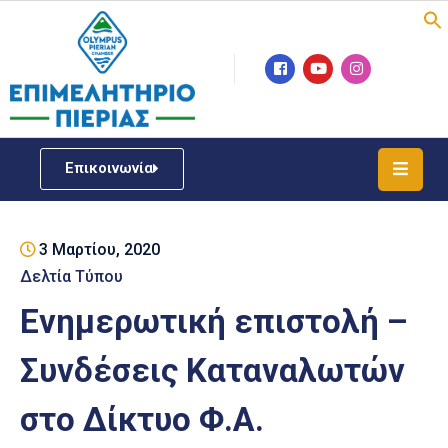
Επιμελητήριο
Νέα
/
Επικοινωνία
Δράσεις
Υπηρεσίες
3 Μαρτίου, 2020
ΓΕΜΗ
/
Δελτία Τύπου
Μητρώου
Ενημερωτική επιστολή –
Επιχειρηματική
Συνδέσεις Καταναλωτών
Υποστήριξη
στο Δίκτυο Φ.Α.
Έκθεση
Παραδοσιακών