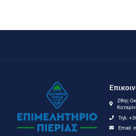
Επικοι
28ης Οκ
Κατερίν
Τηλ:
+3
Email:
i