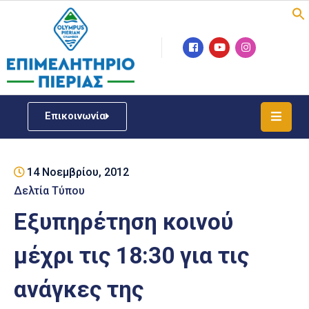
Επιμελητήριο
Νέα
/
Επικοινωνία
Δράσεις
Υπηρεσίες
14 Νοεμβρίου, 2012
ΓΕΜΗ
/
Δελτία Τύπου
Μητρώου
Εξυπηρέτηση κοινού
Επιχειρηματική
μέχρι τις 18:30 για τις
Υποστήριξη
ανάγκες της
Έκθεση
Παραδοσιακών