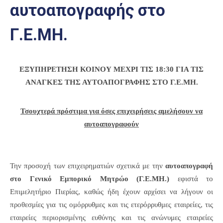
αυτοαπογραφής στο
Επαγγελμάτων
Έκθεση
Γ.Ε.ΜΗ.
ΕΒΕΠ-
ΚΜ
ΕΞΥΠΗΡΕΤΗΣΗ ΚΟΙΝΟΥ ΜΕΧΡΙ ΤΙΣ 18:30
ΓΙΑ ΤΙΣ
Πιερία
ΑΝΑΓΚΕΣ ΤΗΣ ΑΥΤΟΑΠΟΓΡΑΦΗΣ ΣΤΟ Γ.Ε.ΜΗ.
Τσουχτερά πρόστιμα για όσες επιχειρήσεις
αμελήσουν να
αυτοαπογραφούν
Την προσοχή των επιχειρηματιών σχετικά με την
αυτοαπογραφή
στο Γενικό Εμπορικό Μητρώο (Γ.Ε.ΜΗ.)
εφιστά το
Επιμελητήριο Πιερίας, καθώς ήδη έχουν αρχίσει να λήγουν οι
προθεσμίες για τις ομόρρυθμες και τις ετερόρρυθμες εταιρείες, τις
εταιρείες περιορισμένης ευθύνης και τις ανώνυμες εταιρείες