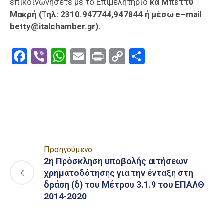
επικοινωνήσετε με το Επιμελητήριο
κα Μπέττυ
Μακρή (Τηλ: 2310.947744,947844 ή μέσω
e
–
mail
betty
@
italchamber
.
gr
).
Facebook
Viber
WhatsApp
Email
Print
Copy
Μοιραστε
Link
Προηγούμενο
2η Πρόσκληση υποβολής αιτήσεων
χρηματοδότησης για την ένταξη στη
δράση (δ) του Μέτρου 3.1.9 του ΕΠΑΛΘ
2014-2020