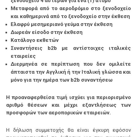
ξενοδοχείο 4 αστέρων για ένα (1) άτομο
Μεταφορά από το αεροδρόμιο στο ξενοδοχείο
και καθημερινά από το ξενοδοχείο στην έκθεση
Ελαφρύ μεσημεριανό γεύμα στην έκθεση
Δωρεάν είσοδο στην έκθεση
Κατάλογο εκθετών
Συναντήσεις
b
2
b
με αντίστοιχες ιταλικές
εταιρείες
Διερμηνέα σε περίπτωση που δεν ομιλείτε
άπταιστα την Αγγλική ή την Ιταλική γλώσσα και
μόνο για την ημέρα των
b
2
b
συναντήσεω
Η προαναφερθείσα τιμή ισχύει για περιορισμένο
αριθμό θέσεων και μέχρι εξαντλήσεως των
προσφορών των αεροπορικών εταιρειών.
Η δήλωση συμμετοχής θα είναι έγκυρη εφόσον