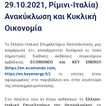
29.10.2021, Ρίμινι-Ιταλία)
Επαγγελμάτων
Έκθεση
Ανακύκλωση και Κυκλική
ΕΒΕΠ-
ΚΜ
Οικονομία
Πιερία
Το Ελληνο-Ιταλικό Επιμελητήριο Θεσσαλονίκης μας
ενημέρωσε ότι, επανέρχονται δυναμικά οι πολύ
σημαντικές διεθνείς εκθέσεις παγκοσμίου
εμβέλειας
ECOMONDO
και
KEY
ENERGY
(
https://en.ecomondo.com
,
https://en.keyenergy.it
/)
οι οποίες είναι
αφιερωμένες στο περιβάλλον και στην κουλτούρα
της επαναχρησιμοποίησης.
Στο πλαίσιο των εν λόγω εκθέσεων το
Ελληνο-
Ιταλικό
Επιμελητήριο της Θεσσαλονίκης
σε