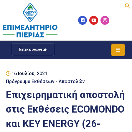
Επιμελητήριο
Νέα
/
Επικοινωνία
Δράσεις
Υπηρεσίες
16 Ιουλίου, 2021
ΓΕΜΗ
/
Πρόγραμμα Εκθέσεων - Αποστολών
Μητρώου
Επιχειρηματική αποστολή
Επιχειρηματική
στις Εκθέσεις ECOMONDO
Υποστήριξη
και KEY ENERGY (26-
Έκθεση
Παραδοσιακών