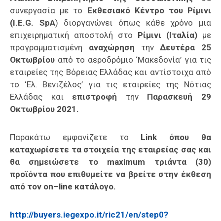
συνεργασία με το
Εκθεσιακό Κέντρο του Ρίμινι
(
I
.
E
.
G
.
SpA
) διοργανώνει όπως κάθε χρόνο μια
επιχειρηματική αποστολή στo
Ρίμινι (Ιταλία)
με
προγραμματισμένη
αναχώρηση
την
Δευτέρα 25
Οκτωβρίου
από το αεροδρόμιο ‘Μακεδονία’ για τις
εταιρείες της Βόρειας Ελλάδας και αντίστοιχα από
το ‘Ελ. Βενιζέλος’ για τις εταιρείες της Νότιας
Ελλάδας και
επιστροφή
την
Παρασκευή 29
Οκτωβρίου
2021.
Παρακάτω εμφανίζετε το
Link
όπου θα
καταχωρίσετε τα στοιχεία της εταιρείας σας και
θα σημειώσετε το
maximum
τριάντα (30)
προϊόντα που επιθυμείτε να βρείτε στην έκθεση
από τον
on
–
line
κατάλογο.
http://buyers.iegexpo.it/ric21/en/step0?