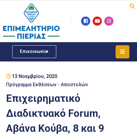
Επιμελητήριο
Νέα
/
Επικοινωνία
Δράσεις
Υπηρεσίες
13 Νοεμβρίου, 2020
ΓΕΜΗ
/
Πρόγραμμα Εκθέσεων - Αποστολών
Μητρώου
Επιχειρηματικό
Επιχειρηματική
Διαδικτυακό Forum,
Υποστήριξη
Αβάνα Κούβα, 8 και 9
Έκθεση
Παραδοσιακών