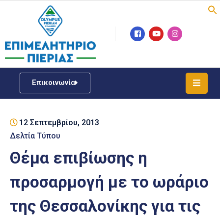
Επιμελητήριο
Νέα
/
Επικοινωνία
Δράσεις
Υπηρεσίες
12 Σεπτεμβρίου, 2013
ΓΕΜΗ
/
Δελτία Τύπου
Μητρώου
Θέμα επιβίωσης η
Επιχειρηματική
προσαρμογή με το ωράριο
Υποστήριξη
της Θεσσαλονίκης για τις
Έκθεση
Παραδοσιακών