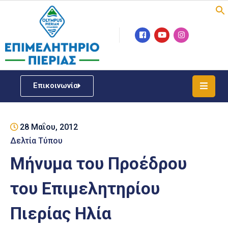
Επιμελητήριο
Νέα
/
Επικοινωνία
Δράσεις
Υπηρεσίες
28 Μαΐου, 2012
ΓΕΜΗ
/
Δελτία Τύπου
Μητρώου
Μήνυμα του Προέδρου
Επιχειρηματική
του Επιμελητηρίου
Υποστήριξη
Πιερίας Ηλία
Έκθεση
Παραδοσιακών