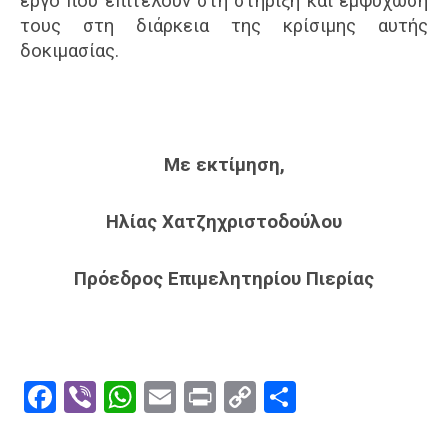
έργο που επιτελούν στη στήριξη και εμψύχωσή
τους στη διάρκεια της κρίσιμης αυτής
δοκιμασίας.
Με εκτίμηση,
Ηλίας Χατζηχριστοδούλου
Πρόεδρος Επιμελητηρίου Πιερίας
Facebook
Viber
WhatsApp
Email
Print
Copy
Μοιραστε
Link