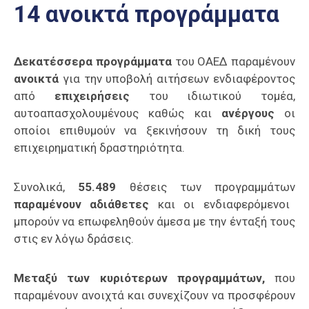
14 ανοικτά προγράμματα
Επαγγελμάτων
Έκθεση
ΕΒΕΠ-
Δεκατέσσερα
προγράμματα
του ΟΑΕΔ παραμένουν
ΚΜ
ανοικτά
για την υποβολή αιτήσεων ενδιαφέροντος
από
επιχειρήσεις
του ιδιωτικού τομέα,
Πιερία
αυτοαπασχολουμένους καθώς και
ανέργους
οι
οποίοι επιθυμούν να ξεκινήσουν τη δική τους
επιχειρηματική δραστηριότητα.
Συνολικά,
55.489
θέσεις των προγραμμάτων
παραμένουν αδιάθετες
και οι ενδιαφερόμενοι
μπορούν να επωφεληθούν άμεσα με την ένταξή τους
στις εν λόγω δράσεις.
Μεταξύ των κυριότερων προγραμμάτων,
που
παραμένουν ανοιχτά και συνεχίζουν να προσφέρουν