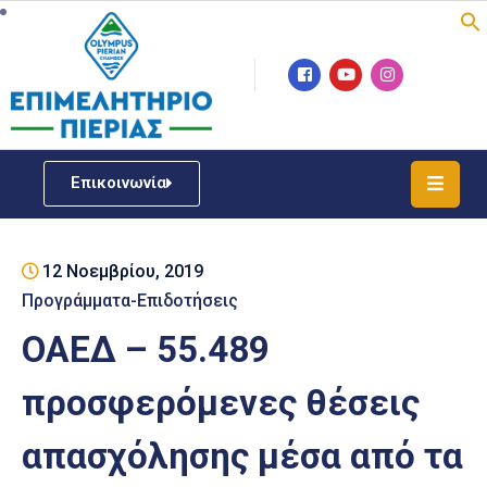
Επιμελητήριο
Νέα
/
Επικοινωνία
Δράσεις
Υπηρεσίες
12 Νοεμβρίου, 2019
ΓΕΜΗ
/
Προγράμματα-Επιδοτήσεις
Μητρώου
ΟΑΕΔ – 55.489
Επιχειρηματική
προσφερόμενες θέσεις
Υποστήριξη
απασχόλησης μέσα από τα
Έκθεση
Παραδοσιακών