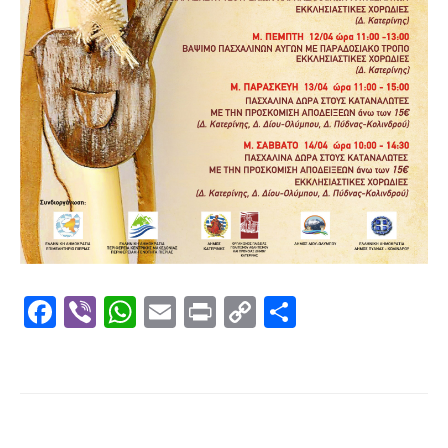
Facebook
Viber
WhatsApp
Email
Print
Copy
Μοιραστε
Link