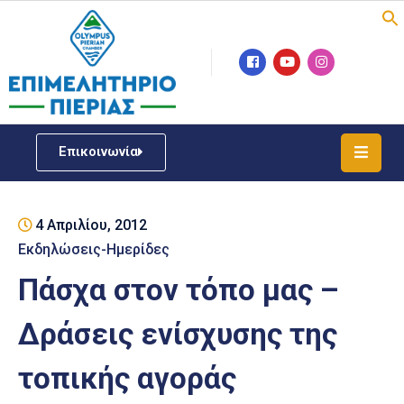
Επιμελητήριο
Νέα
/
Επικοινωνία
Δράσεις
Υπηρεσίες
4 Απριλίου, 2012
ΓΕΜΗ
/
Εκδηλώσεις-Ημερίδες
Μητρώου
Πάσχα στον τόπο μας –
Επιχειρηματική
Δράσεις ενίσχυσης της
Υποστήριξη
τοπικής αγοράς
Έκθεση
Παραδοσιακών