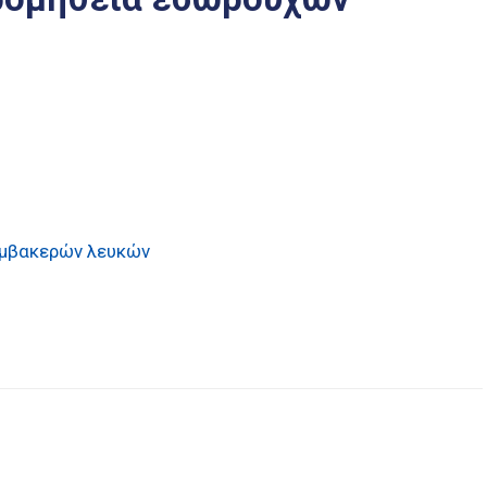
αμβακερών λευκών
είτε