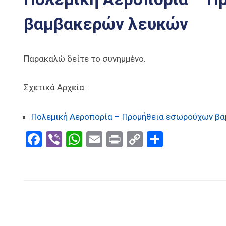
βαμβακερών λευκών
Παρακαλώ δείτε το συνημμένο.
Σχετικά Αρχεία:
Πολεμική Αεροπορία – Προμήθεια εσωρούχων β
Facebook
Viber
WhatsApp
Email
Print
Copy
Μοιραστ
Link