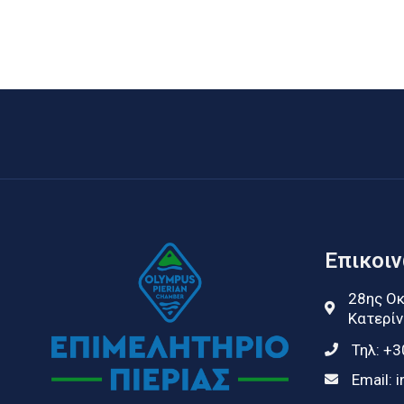
Επικοι
28ης Οκ
Κατερίν
Τηλ:
+3
Email:
i