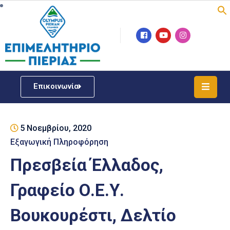
Επιμελητήριο
Νέα
/
Επικοινωνία
Δράσεις
Υπηρεσίες
5 Νοεμβρίου, 2020
ΓΕΜΗ
/
Εξαγωγική Πληροφόρηση
Μητρώου
Πρεσβεία Έλλαδος,
Επιχειρηματική
Γραφείο Ο.Ε.Υ.
Υποστήριξη
Βουκουρέστι, Δελτίο
Έκθεση
Παραδοσιακών