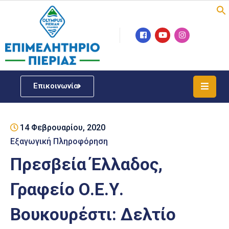
Επιμελητήριο
Νέα
/
Επικοινωνία
Δράσεις
Υπηρεσίες
14 Φεβρουαρίου, 2020
ΓΕΜΗ
/
Εξαγωγική Πληροφόρηση
Μητρώου
Πρεσβεία Έλλαδος,
Επιχειρηματική
Γραφείο Ο.Ε.Υ.
Υποστήριξη
Βουκουρέστι: Δελτίο
Έκθεση
Παραδοσιακών