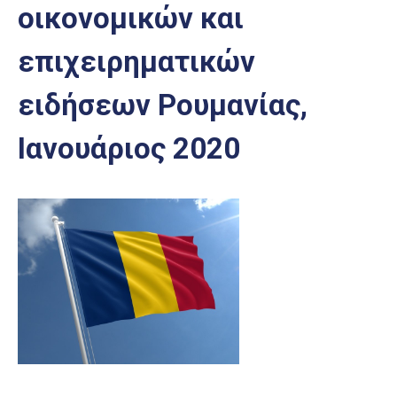
οικονομικών και
Επαγγελμάτων
Έκθεση
επιχειρηματικών
ΕΒΕΠ-
ΚΜ
ειδήσεων Ρουμανίας,
Πιερία
Ιανουάριος 2020