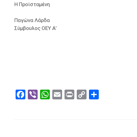
Η Προϊσταμένη
Παγώνα Λάρδα
Σύμβουλος ΟΕΥ Α’
Facebook
Viber
WhatsApp
Email
Print
Copy
Μοιραστ
Link