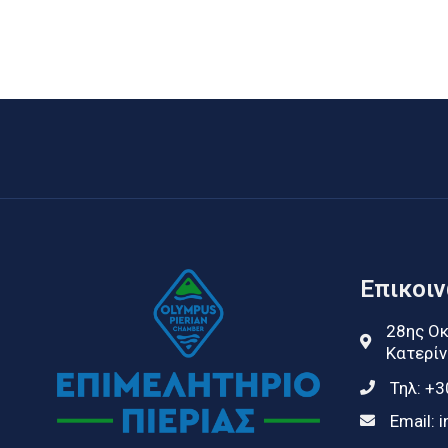
Επικοι
28ης Οκ
Κατερίν
Τηλ:
+3
Email:
i