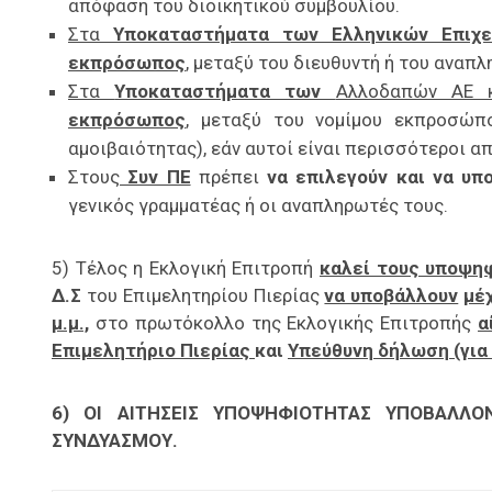
απόφαση του διοικητικού συμβουλίου.
Στα
Υποκαταστήματα των Ελληνικών Επιχε
εκπρόσωπος
, μεταξύ του διευθυντή ή του αναπ
Στα
Υποκαταστήματα των
Αλλοδαπών ΑΕ 
εκπρόσωπος
, μεταξύ του νομίμου εκπροσώπ
αμοιβαιότητας), εάν αυτοί είναι περισσότεροι απ
Στους
Συν ΠΕ
πρέπει
να επιλεγούν και να υπ
γενικός γραμματέας ή οι αναπληρωτές τους.
5) Τέλος η Εκλογική Επιτροπή
καλεί τους υποψη
Δ.Σ
του Επιμελητηρίου Πιερίας
να υποβάλλουν
μέ
μ.μ.,
στο πρωτόκολλο της Εκλογικής Επιτροπής
α
Επιμελητήριο Πιερίας
και
Υπεύθυνη δήλωση (για
6)
OI
ΑΙΤΗΣΕΙΣ ΥΠΟΨΗΦΙΟΤΗΤΑΣ ΥΠΟΒΑΛΛ
ΣΥΝΔΥΑΣΜΟΥ.