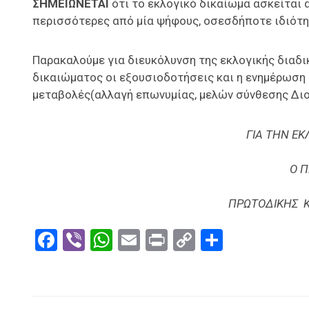
ΣΗΜΕΙΩΝΕΤΑΙ
ότι το εκλογικό δικαίωμα ασκείται 
περισσότερες από μία ψήφους, οσεσδήποτε ιδιότητ
Παρακαλούμε για διευκόλυνση της εκλογικής διαδι
δικαιώματος οι εξουσιοδοτήσεις και η ενημέρωση
μεταβολές(αλλαγή επωνυμίας, μελών σύνθεσης Διο
ΓΙΑ ΤΗΝ ΕΚ
Ο 
ΠΡΩΤΟΔΙΚΗΣ 
Facebook
Viber
WhatsApp
Email
Print
Copy
Μοιραστ
Link