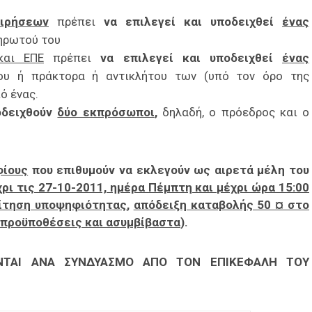
ιρήσεων
πρέπει
να επιλεγεί και υποδειχθεί
ένας
ληρωτού του
και ΕΠΕ
πρέπει
να επιλεγεί και υποδειχθεί
ένας
ου ή πράκτορα ή αντικλήτου των (υπό τον όρο της
ό ένας.
οδειχθούν
δύο εκπρόσωποι
,
δηλαδή, ο πρόεδρος και ο
φίους
που επιθυμούν να εκλεγούν ως αιρετά μέλη
του
χρι τις 27-10-2011, ημέρα Πέμπτη και μέχρι ώρα 15:00
ίτηση υποψηφιότητας
,
απόδειξη καταβολής 50 ¤ στο
 προϋποθέσεις και ασυμβίβαστα
).
ΟΝΤΑΙ ΑΝΑ ΣΥΝΔΥΑΣΜΟ ΑΠΟ ΤΟΝ
ΕΠΙΚΕΦΑΛΗ ΤΟΥ