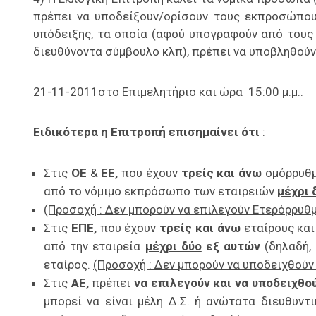
πρέπει να υποδείξουν/ορίσουν τους εκπροσώπο
υπόδειξης, τα οποία (αφού υπογραφούν από τους 
διευθύνοντα σύμβουλο κλπ), πρέπει να υποβληθούν
21-11-2011στο Επιμελητήριο και ώρα 15:00 μ.μ..
Ειδικότερα η Επιτροπή επισημαίνει ότι
:
Στις
ΟΕ
&
ΕΕ
,
που έχουν
τρείς και άνω
ομόρρυθμ
από το νόμιμο εκπρόσωπο των εταιρειών
μέχρι 
(Προσοχή : Δεν μπορούν να επιλεγούν Ετερόρρυθμ
Στις
ΕΠΕ,
που έχουν
τρείς και άνω
εταίρους και
από την εταιρεία
μέχρι δύο
εξ αυτών
(δηλαδή,
εταίρος.
(Προσοχή : Δεν μπορούν να υποδειχθούν 
Στις
ΑΕ,
πρέπει
να επιλεγούν και να υποδειχθο
μπορεί να είναι μέλη Δ.Σ. ή ανώτατα διευθυντι