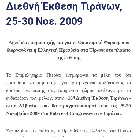
Διεθνή Έκθεση Τιράνων,
Επαγγελμάτων
Έκθεση
25-30 Νοε. 2009
ΕΒΕΠ-
ΚΜ
Δηλώσεις συμμετοχής και για το Οικονομικό Φόρουμ που
Πιερία
διοργανώνει η Ελληνική Πρεσβεία στα Τίρανα στο πλαίσιο
της έκθεσης
Το Επιμελητήριο Πιερίας ενημερώνει τα μέλη του ότι
προτίθεται να συμμετέχει για τρίτη χρονιά, καλύπτοντας το
κόστος ενοικίασης συγκεκριμένου χώρου ανάλογα με το
η
ενδιαφέρον των μελών, στην
«16
Διεθνή Έκθεση Τιράνων»
στην Αλβανία, που θα πραγματοποιηθεί από τις 25-30
Νοεμβρίου 2009 στο
Palace
of
Congresses
των Τιράνων.
Στο πλαίσιο της έκθεσης, η Πρεσβεία της Ελλάδος στα Τίρανα