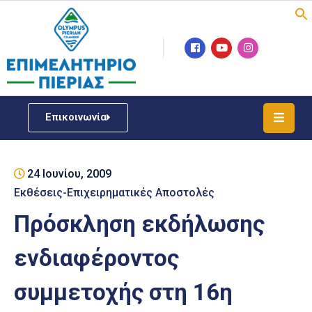
Επιμελητήριο
Νέα
/
Επικοινωνία
Δράσεις
Υπηρεσίες
24 Ιουνίου, 2009
ΓΕΜΗ
/
Εκθέσεις-Επιχειρηματικές Αποστολές
Μητρώου
Πρόσκληση εκδήλωσης
Επιχειρηματική
ενδιαφέροντος
Υποστήριξη
συμμετοχής στη 16η
Έκθεση
Παραδοσιακών