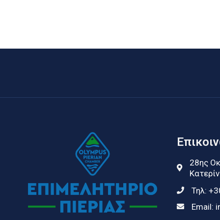
Επικοι
28ης Οκ
Κατερίν
Τηλ:
+3
Email:
i