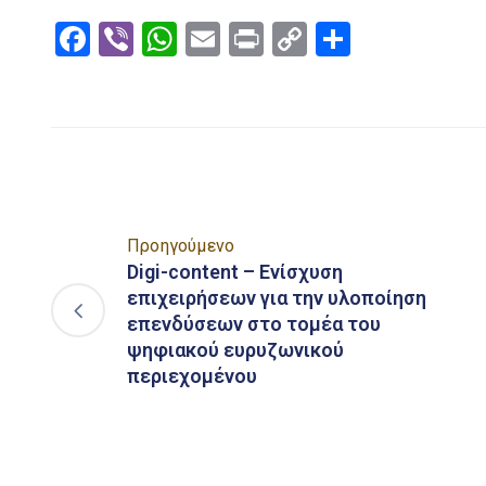
Facebook
Viber
WhatsApp
Email
Print
Copy
Μοιραστ
Link
Προηγούμενο
Digi-content – Eνίσχυση
επιχειρήσεων για την υλοποίηση
επενδύσεων στο τομέα του
ψηφιακού ευρυζωνικού
περιεχομένου