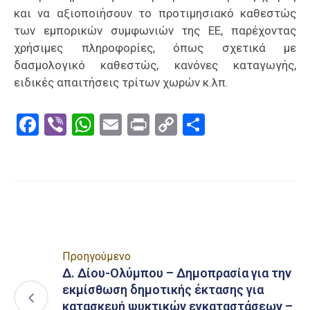
και να αξιοποιήσουν το προτιμησιακό καθεστώς
των εμπορικών συμφωνιών της ΕΕ, παρέχοντας
χρήσιμες πληροφορίες, όπως σχετικά με
δασμολογικό καθεστώς, κανόνες καταγωγής,
ειδικές απαιτήσεις τρίτων χωρών κ.λπ.
Facebook
Viber
WhatsApp
Email
Print
Copy
Μοιραστε
Link
Προηγούμενο
Δ. Δίου-Ολύμπου – Δημοπρασία για την
εκμίσθωση δημοτικής έκτασης για
κατασκευή ψυκτικών εγκαταστάσεων –