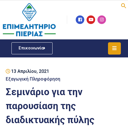
Επιμελητήριο
Νέα
/
Επικοινωνία
Δράσεις
Υπηρεσίες
13 Απριλίου, 2021
ΓΕΜΗ
/
Εξαγωγική Πληροφόρηση
Μητρώου
Σεμινάριο για την
Επιχειρηματική
παρουσίαση της
Υποστήριξη
διαδικτυακής πύλης
Έκθεση
Παραδοσιακών