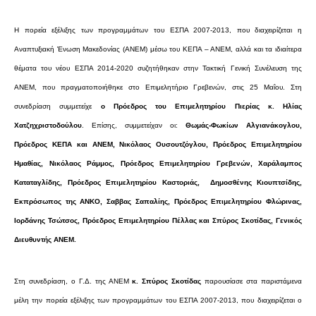
Επαγγελμάτων
Η πορεία εξέλιξης των προγραμμάτων
του ΕΣΠΑ 2007-2013, που διαχειρίζεται η
Έκθεση
Αναπτυξιακή Ένωση Μακεδονίας (ΑΝΕΜ) μέσω του ΚΕΠΑ – ΑΝΕΜ, αλλά και τα ιδιαίτερα
ΕΒΕΠ-
θέματα του νέου ΕΣΠΑ 2014-2020 συζητήθηκαν στην Τακτική Γενική Συνέλευση της
ΚΜ
ΑΝΕΜ, που πραγματοποιήθηκε στο Επιμελητ
ήριο Γρεβενών, στις 25 Μαΐου. Στη
Πιερία
συνεδρίαση συμμετείχε
ο Πρόεδρος του Επιμελητηρίου Πιερίας κ. Ηλίας
Χατζηχριστοδούλο
υ
. Επίσης, συμμετείχαν οι:
Θωμάς-Φωκίων Αλγιανάκογλου,
Πρόεδρος ΚΕΠΑ κ
αι ΑΝΕΜ, Νικόλαος Ουσουτζόγλου, Πρόεδρος Επιμελητηρίου
Ημαθίας, Νικόλαος Ράμμος, Πρόεδρος Επιμελητηρίου Γρεβενών, Χαράλαμπος
Καταταγλίδης, Πρόεδρος Επιμελητηρίου Καστοριάς, Δημοσθένης Κιουπτσίδης,
Εκπρόσωπος της ΑΝΚΟ, Σαββας Σαπαλίης, Πρόεδρος Επιμελητηρίου Φλώρινας,
Ιορδάνης Τσώτσος, Πρόεδρος Επιμελητηρίου Πέλλας και Σπύρος Σκοτίδας, Γενικός
Διευθυντής ΑΝΕΜ.
Στη συνεδρίαση, ο Γ.Δ. της ΑΝΕΜ
κ. Σπύρος Σκοτίδας
παρουσίασε στα παριστάμενα
μέλη την πορεία εξέλιξης των προγραμμάτων του ΕΣΠΑ 2007-2013, που διαχειρίζεται ο