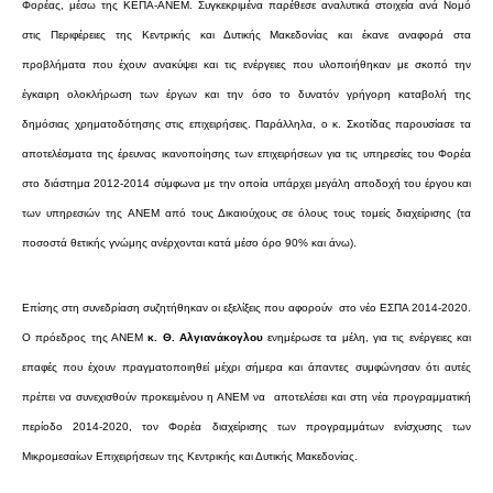
Φορέας, μέσω της ΚΕΠΑ-ΑΝΕΜ. Συγκεκριμένα παρέθεσε αναλυτικά στοιχεία ανά Νομό
στις Περιφέρειες της Κεντρικής και Δυτικής Μακεδονίας και έκανε αναφορά στα
προβλήματα που έχουν ανακύψει και τις ενέργειες που υλοποιήθηκαν με σκοπό την
έγκαιρη ολοκλήρωση των έργων και την όσο το δυνατόν γρήγορη καταβολή της
δημόσιας χρηματοδότησης στις επιχειρήσεις. Παράλληλα, ο κ. Σκοτίδας παρουσίασε τα
αποτελέσματα της έρευνας ικανοποίησης των επιχειρήσεων για τις υπηρεσίες του Φορέα
στο διάστημα 2012-2014 σύμφωνα με την οποία υπάρχει μεγάλη αποδοχή του έργου και
των υπηρεσιών της
A
ΝΕΜ από τους Δικαιούχους σε όλους τους τομείς διαχείρισης (τα
ποσοστά θετικής γνώμης ανέρχονται κατά μέσο όρο 90% και άνω).
Επίσης στη συνεδρίαση συζητήθηκαν οι εξελίξεις που αφορούν στο νέο ΕΣΠΑ 2014-2020.
Ο πρόεδρος της ΑΝΕΜ
κ. Θ. Αλγιανάκογλου
ενημέρωσε τα μέλη, για τις ενέργειες και
επαφές που έχουν πραγματοποιηθεί μέχρι σήμερα και άπαντες συμφώνησαν ότι αυτές
πρέπει να συνεχισθούν προκειμένου η ΑΝΕΜ να αποτελέσει και στη νέα προγραμματική
περίοδο 2014-2020, τον Φορέα διαχείρισης των προγραμμάτων ενίσχυσης των
Μικρομεσαίων Επιχειρήσεων της Κεντρικής και Δυτικής Μακεδονίας.