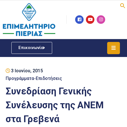
Επιμελητήριο
Νέα
/
Επικοινωνία
Δράσεις
Υπηρεσίες
3 Ιουνίου, 2015
ΓΕΜΗ
/
Προγράμματα-Επιδοτήσεις
Μητρώου
Συνεδρίαση Γενικής
Επιχειρηματική
Συνέλευσης της ΑΝΕΜ
Υποστήριξη
στα Γρεβενά
Έκθεση
Παραδοσιακών