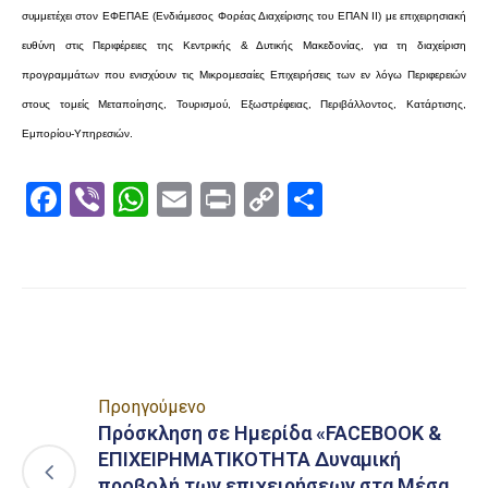
συμμετέχει στον ΕΦΕΠΑΕ (Ενδιάμεσος Φορέας Διαχείρισης του ΕΠΑΝ ΙΙ) με επιχειρησιακή
ευθύνη στις Περιφέρειες της Κεντρικής & Δυτικής Μακεδονίας, για τη διαχείριση
προγραμμάτων που ενισχύουν τις Μικρομεσαίες Επιχειρήσεις των εν λόγω Περιφερειών
στους τομείς Μεταποίησης, Τουρισμού, Εξωστρέφειας, Περιβάλλοντος, Κατάρτισης,
Εμπορίου-Υπηρεσιών.
Facebook
Viber
WhatsApp
Email
Print
Copy
Μοιραστε
Link
Προηγούμενο
Πρόσκληση σε Ημερίδα «FACEBOOK &
ΕΠΙΧΕΙΡΗΜΑΤΙΚΟΤΗΤΑ Δυναμική
προβολή των επιχειρήσεων στα Μέσα