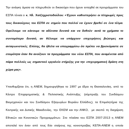
Την ανάγκη άμεσα να πληρωθούν οι δικαιούχοι που έχουν ενταχθεί σε προγράμματα του
ΕΣΠΑ τόνισε ο
κ. Ηλ. Χατζηχριστοδούλου
:
«Έχουν καθυστερήσει οι πληρωμές προς
τους δικαιούχους του ΕΣΠΑ σε σημείο που πολλοί να έχουν βρεθεί σε ένα τέλμα.
Οφείλουμε να κάνουμε τα αδύνατα δυνατά και να δοθούν αυτά τα χρήματα το
συντομότερο δυνατό, αν θέλουμε να υπάρχουν επιχειρήσεις βιώσιμες και
ανταγωνιστικές. Επίσης, θα ήθελα να υπογραμμίσω ότι πρέπει να βρισκόμαστε σε
ετοιμότητα όταν θα ανοίξουν τα προγράμματα του νέου ΕΣΠΑ, που αναμένεται από
πάρα πολλούς ως σημαντικό εργαλείο στήριξης για την επιχειρηματική δράση στη
χώρα μας».
Υπενθυμίζεται ότι, η ΑΝΕΜ, δημιουργήθηκε το 1997 με έδρα τη Θεσσαλονίκη, από το
Κέντρο Επιχειρηματικής & Πολιτιστικής Ανάπτυξης (σύμπραξη του Συνδέσμου
Βιομηχανιών και του Συνδέσμου Εξαγωγέων Βορείου Ελλάδος), τα Επιμελητήρια της
Κεντρικής και Δυτικής Μακεδονίας, την ΕΚΕΜ και την ΑΝΚΟ, με σκοπό τη διαχείριση
Εθνικών και Κοινοτικών Προγραμμάτων. Στο πλαίσιο του ΕΣΠΑ 2007-2013 η ΑΝΕΜ
αποτελεί τον έναν από τους δύο εταίρους της κοινοπραξίας ΚΕΠΑ-ΑΝΕΜ η οποία