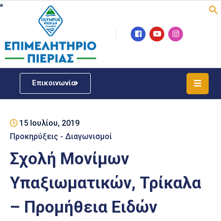
Επιμελητήριο
Νέα
/
Επικοινωνία
Δράσεις
Υπηρεσίες
15 Ιουλίου, 2019
ΓΕΜΗ
/
Προκηρύξεις - Διαγωνισμοί
Μητρώου
Σχολή Μονίμων
Επιχειρηματική
Υπαξιωματικών, Τρίκαλα
Υποστήριξη
– Προμήθεια Ειδών
Έκθεση
Παραδοσιακών