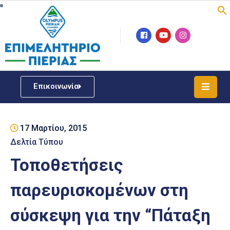
Επιμελητήριο
Νέα
/
Επικοινωνία
Δράσεις
Υπηρεσίες
17 Μαρτίου, 2015
ΓΕΜΗ
/
Δελτία Τύπου
Μητρώου
Τοποθετήσεις
Επιχειρηματική
παρευρισκομένων στη
Υποστήριξη
σύσκεψη για την “Πάταξη
Έκθεση
Παραδοσιακών