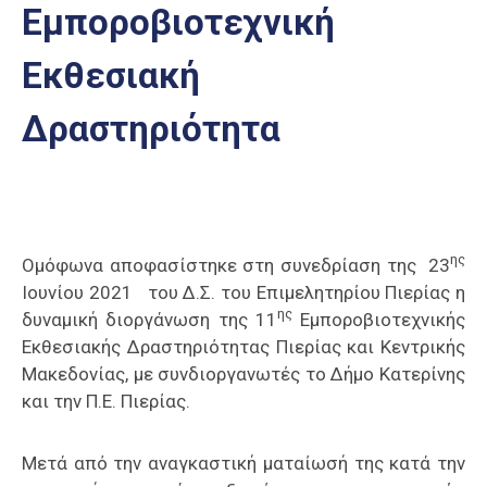
Εμποροβιοτεχνική
Επαγγελμάτων
Έκθεση
Εκθεσιακή
ΕΒΕΠ-
ΚΜ
Δραστηριότητα
Πιερία
ης
Ομόφωνα αποφασίστηκε στη συνεδρίαση της 23
Ιουνίου 2021 του Δ.Σ. του Επιμελητηρίου Πιερίας η
ης
δυναμική διοργάνωση της 11
Εμποροβιοτεχνικής
Εκθεσιακής Δραστηριότητας Πιερίας και Κεντρικής
Μακεδονίας, με συνδιοργανωτές το Δήμο Κατερίνης
και την Π.Ε. Πιερίας.
Μετά από την αναγκαστική ματαίωσή της κατά την