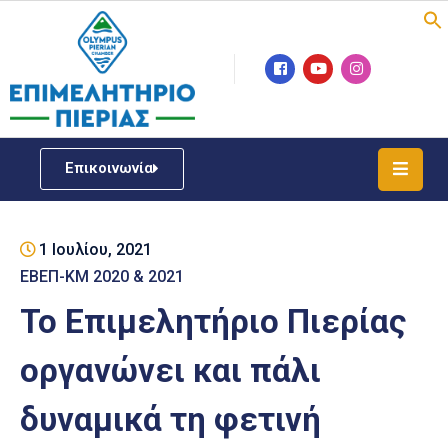
Επιμελητήριο
Νέα
/
Επικοινωνία
Δράσεις
Υπηρεσίες
1 Ιουλίου, 2021
ΓΕΜΗ
/
ΕΒΕΠ-ΚΜ 2020 & 2021
Μητρώου
Το Επιμελητήριο Πιερίας
Επιχειρηματική
οργανώνει και πάλι
Υποστήριξη
δυναμικά τη φετινή
Έκθεση
Παραδοσιακών