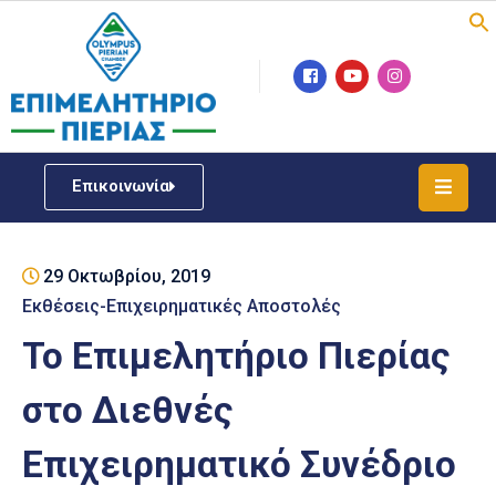
Επιμελητήριο
Νέα
/
Επικοινωνία
Δράσεις
Υπηρεσίες
29 Οκτωβρίου, 2019
ΓΕΜΗ
/
Εκθέσεις-Επιχειρηματικές Αποστολές
Μητρώου
Το Επιμελητήριο Πιερίας
Επιχειρηματική
στο Διεθνές
Υποστήριξη
Επιχειρηματικό Συνέδριο
Έκθεση
Παραδοσιακών