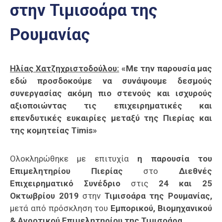
στην Τιμισοάρα της
Επαγγελμάτων
Έκθεση
Ρουμανίας
ΕΒΕΠ-
ΚΜ
Ηλίας Χατζηχριστοδούλου:
«Με την παρουσία μας
Πιερία
εδώ προσδοκούμε να συνάψουμε δεσμούς
συνεργασίας ακόμη πιο στενούς και ισχυρούς
αξιοποιώντας τις επιχειρηματικές και
επενδυτικές ευκαιρίες μεταξύ της Πιερίας και
της κομητείας Timis»
Ολοκληρώθηκε με επιτυχία
η παρουσία του
Επιμελητηρίου Πιερίας
στο
Διεθνές
Επιχειρηματικό Συνέδριο
στις
24 και 25
Οκτωβρίου 2019
στην
Τιμισοάρα της Ρουμανίας,
μετά από πρόσκληση του
Εμπορικού, Βιομηχανικού
& Αγροτικού Επιμελητηρίου της Τιμισοάρα.