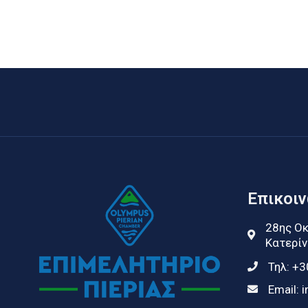
Επικοι
28ης Οκ
Κατερίν
Τηλ:
+3
Email:
i