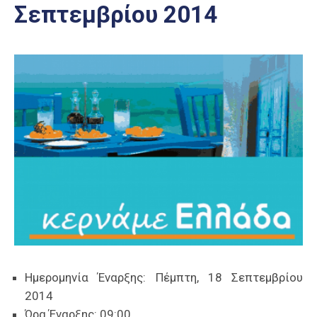
Σεπτεμβρίου 2014
Επαγγελμάτων
Έκθεση
ΕΒΕΠ-
ΚΜ
Πιερία
Ημερομηνία Έναρξης:
Πέμπτη, 18 Σεπτεμβρίου
2014
Ώρα Έναρξης:
09:00