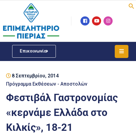
Επιμελητήριο
Νέα
/
Επικοινωνία
Δράσεις
Υπηρεσίες
8 Σεπτεμβρίου, 2014
ΓΕΜΗ
/
Πρόγραμμα Εκθέσεων - Αποστολών
Μητρώου
Φεστιβάλ Γαστρονομίας
Επιχειρηματική
«κερνάμε Ελλάδα στο
Υποστήριξη
Κιλκίς», 18-21
Έκθεση
Παραδοσιακών