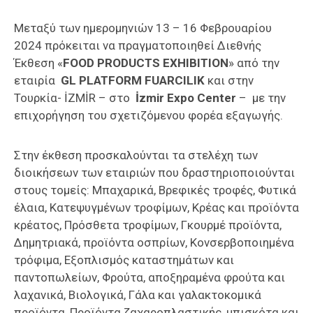
Επαγγελμάτων
Μεταξύ των ημερομηνιών 13 – 16 Φεβρουαρίου
Έκθεση
2024 πρόκειται να πραγματοποιηθεί Διεθνής
ΕΒΕΠ-
Έκθεση «
FOOD PRODUCTS EXHIBITION
» από την
ΚΜ
εταιρία
GL PLATFORM FUARCILIK
και στην
Τουρκία- İZMİR – στο
İzmir Expo Center
– με την
Πιερία
επιχορήγηση του σχετιζόμενου φορέα εξαγωγής.
Στην έκθεση προσκαλούνται τα στελέχη των
διοικήσεων των εταιριών που δραστηριοποιούνται
στους τομείς: Μπαχαρικά, Βρεφικές τροφές, Φυτικά
έλαια, Κατεψυγμένων τροφίμων, Κρέας και προϊόντα
κρέατος, Πρόσθετα τροφίμων, Γκουρμέ προϊόντα,
Δημητριακά, προϊόντα οσπρίων, Κονσερβοποιημένα
τρόφιμα, Εξοπλισμός καταστημάτων και
παντοπωλείων, Φρούτα, αποξηραμένα φρούτα και
λαχανικά, Βιολογικά, Γάλα και γαλακτοκομικά
προϊόντα, Προϊόντα ζαχαροπλαστικής, μπισκότα και