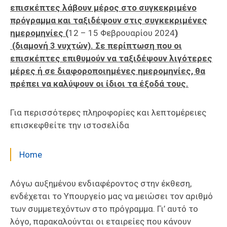
επισκέπτες λάβουν μέρος στο συγκεκριμένο
πρόγραμμα και ταξιδέψουν στις συγκεκριμένες
ημερομηνίες (
12 – 15 Φεβρουαρίου 2024
)
(διαμονή 3 νυχτών). Σε περίπτωση που οι
επισκέπτες επιθυμούν να ταξιδέψουν λιγότερες
μέρες ή σε διαφοροποιημένες ημερομηνίες, θα
πρέπει να καλύψουν οι ίδιοι τα έξοδά τους.
Για περισσότερες πληροφορίες και λεπτομέρειες
επισκεφθείτε την ιστοσελίδα
Home
Λόγω αυξημένου ενδιαφέροντος στην έκθεση,
ενδέχεται το Υπουργείο μας να μειώσει τον αριθμό
των συμμετεχόντων στο πρόγραμμα. Γι’ αυτό το
λόγο, παρακαλούνται οι εταιρείες που κάνουν