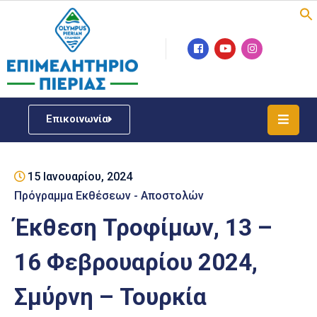
Επιμελητήριο
Νέα
/
Επικοινωνία
Δράσεις
Υπηρεσίες
15 Ιανουαρίου, 2024
ΓΕΜΗ
/
Πρόγραμμα Εκθέσεων - Αποστολών
Μητρώου
Έκθεση Τροφίμων, 13 –
Επιχειρηματική
16 Φεβρουαρίου 2024,
Υποστήριξη
Σμύρνη – Τουρκία
Έκθεση
Παραδοσιακών