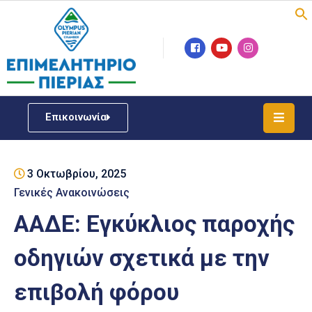
Επιμελητήριο
Νέα
/
Επικοινωνία
Δράσεις
Υπηρεσίες
3 Οκτωβρίου, 2025
ΓΕΜΗ
/
Γενικές Ανακοινώσεις
Μητρώου
ΑΑΔΕ: Εγκύκλιος παροχής
Επιχειρηματική
οδηγιών σχετικά με την
Υποστήριξη
επιβολή φόρου
Έκθεση
Παραδοσιακών