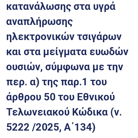
κατανάλωσης στα υγρά
Επαγγελμάτων
Έκθεση
αναπλήρωσης
ΕΒΕΠ-
ΚΜ
ηλεκτρονικών τσιγάρων
Πιερία
και στα μείγματα ευωδών
ουσιών, σύμφωνα με την
περ. α) της παρ.1 του
άρθρου 50 του Εθνικού
Τελωνειακού Κώδικα (ν.
5222 /2025, Α΄134)