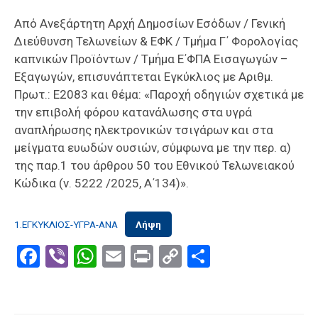
Από Ανεξάρτητη Αρχή Δημοσίων Εσόδων / Γενική
Διεύθυνση Τελωνείων & ΕΦΚ / Τμήμα Γ΄ Φορολογίας
καπνικών Προϊόντων / Τμήμα Ε΄ΦΠΑ Εισαγωγών –
Εξαγωγών, επισυνάπτεται Εγκύκλιος με Αριθμ.
Πρωτ.: Ε2083 και θέμα: «Παροχή οδηγιών σχετικά με
την επιβολή φόρου κατανάλωσης στα υγρά
αναπλήρωσης ηλεκτρονικών τσιγάρων και στα
μείγματα ευωδών ουσιών, σύμφωνα με την περ. α)
της παρ.1 του άρθρου 50 του Εθνικού Τελωνειακού
Κώδικα (ν. 5222 /2025, Α΄134)».
1.ΕΓΚΥΚΛΙΟΣ-ΥΓΡΑ-ΑΝΑ
Λήψη
Facebook
Viber
WhatsApp
Email
Print
Copy
Μοιραστε
Link