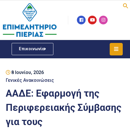
Επιμελητήριο
Νέα
/
Επικοινωνία
Δράσεις
Υπηρεσίες
8 Ιουνίου, 2026
ΓΕΜΗ
/
Γενικές Ανακοινώσεις
Μητρώου
ΑΑΔΕ: Εφαρμογή της
Επιχειρηματική
Περιφερειακής Σύμβασης
Υποστήριξη
για τους
Έκθεση
Παραδοσιακών