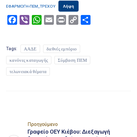
ΕΦΑΡΜΟΓΗ-ΠΕΜ_ΤΡΕΧΟΥ
Λήψη
Facebook
Viber
WhatsApp
Email
Print
Copy
Μοιραστε
Link
Tags:
ΑΑΔΕ
διεθνές εμπόριο
κανόνες καταγωγής
Σύμβαση ΠΕΜ
τελωνειακά θέματα
Προηγούμενο
Γραφείο ΟΕΥ Κιέβου: Διεξαγωγή