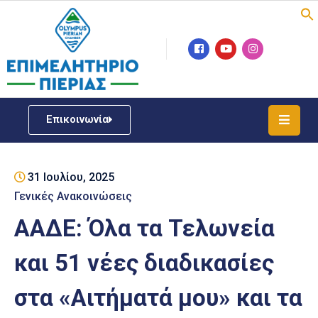
Επιμελητήριο
Νέα
/
Επικοινωνία
Δράσεις
Υπηρεσίες
31 Ιουλίου, 2025
ΓΕΜΗ
/
Γενικές Ανακοινώσεις
Μητρώου
ΑΑΔΕ: Όλα τα Τελωνεία
Επιχειρηματική
και 51 νέες διαδικασίες
Υποστήριξη
στα «Αιτήματά μου» και τα
Έκθεση
Παραδοσιακών