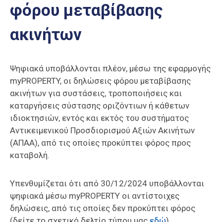
φόρου μεταβίβασης
Επαγγελμάτων
Έκθεση
ακινήτων
ΕΒΕΠ-
ΚΜ
Ψηφιακά υποβάλλονται πλέον, μέσω της εφαρμογής
Πιερία
myPROPERTY, οι δηλώσεις φόρου μεταβίβασης
ακινήτων για συστάσεις, τροποποιήσεις και
καταργήσεις σύστασης οριζόντιων ή κάθετων
ιδιοκτησιών, εντός και εκτός του συστήματος
Αντικειμενικού Προσδιορισμού Αξιών Ακινήτων
(ΑΠΑΑ), από τις οποίες προκύπτει φόρος προς
καταβολή.
Υπενθυμίζεται ότι από 30/12/2024 υποβάλλονται
ψηφιακά μέσω myPROPERTY οι αντίστοιχες
δηλώσεις, από τις οποίες δεν προκύπτει φόρος
(δείτε το σχετικό δελτίο τύπου μας
εδώ
).