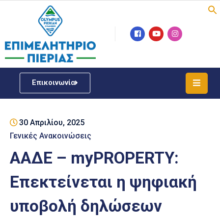
Επιμελητήριο
Νέα
/
Επικοινωνία
Δράσεις
Υπηρεσίες
30 Απριλίου, 2025
ΓΕΜΗ
/
Γενικές Ανακοινώσεις
Μητρώου
ΑΑΔΕ – myPROPERTY:
Επιχειρηματική
Επεκτείνεται η ψηφιακή
Υποστήριξη
υποβολή δηλώσεων
Έκθεση
Παραδοσιακών