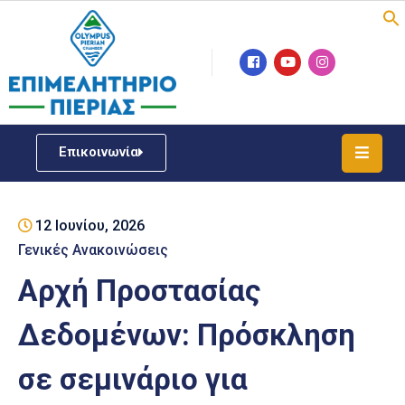
Επιμελητήριο
Νέα
/
Επικοινωνία
Δράσεις
Υπηρεσίες
12 Ιουνίου, 2026
ΓΕΜΗ
/
Γενικές Ανακοινώσεις
Μητρώου
Αρχή Προστασίας
Επιχειρηματική
Δεδομένων: Πρόσκληση
Υποστήριξη
σε σεμινάριο για
Έκθεση
Παραδοσιακών