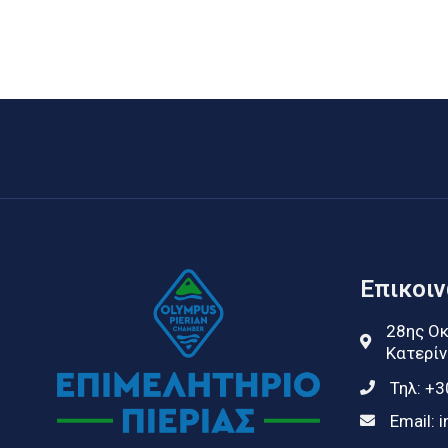
Επικοι
28ης Οκ
Κατερίν
Τηλ:
+3
Email:
i