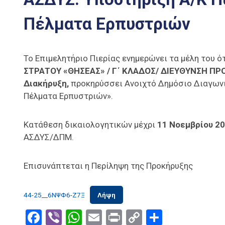
Πέλματα Ερπυστριών
Το Επιμελητήριο Πιερίας ενημερώνει τα μέλη του ότ
ΣΤΡΑΤΟΥ «ΘΗΣΕΑΣ» /
Γ΄ ΚΛΑΔΟΣ/
ΔΙΕΥΘΥΝΣΗ ΠΡ
Διακήρυξη,
προκηρύσσει Ανοιχτό Δημόσιο Διαγωνι
Πέλματα Ερπυστριών».
Κατάθεση δικαιολογητικών μέχρι
11 Νοεμβρίου 20
ΑΣΔΥΣ/ΔΠΜ.
Επισυνάπτεται η Περίληψη της Προκήρυξης
44-25__6ΝΨΦ6-Ζ7Ξ
Λήψη
Facebook
Viber
WhatsApp
Email
Print
Copy
Μοιραστ