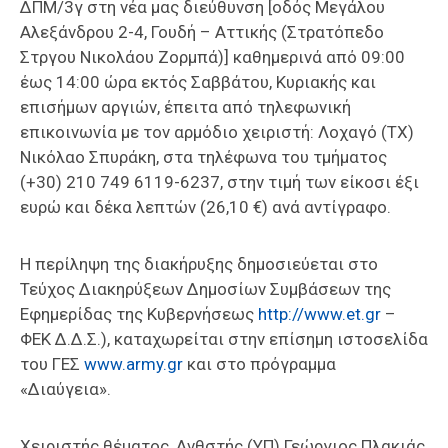
ΔΠΜ/3γ στη νέα μας διεύθυνση [οδός Μεγάλου
Αλεξάνδρου 2-4, Γουδή – Αττικής (Στρατόπεδο
Στργου Νικολάου Ζορμπά)] καθημερινά από 09:00
έως 14:00 ώρα εκτός Σαββάτου, Κυριακής και
επισήμων αργιών, έπειτα από τηλεφωνική
επικοινωνία με τον αρμόδιο χειριστή: Λοχαγό (ΤΧ)
Νικόλαο Σπυράκη, στα τηλέφωνα του τμήματος
(+30) 210 749 6119-6237, στην τιμή των είκοσι έξι
ευρώ και δέκα λεπτών (26,10 €) ανά αντίγραφο.
Η περίληψη της διακήρυξης δημοσιεύεται στο
Τεύχος Διακηρύξεων Δημοσίων Συμβάσεων της
Εφημερίδας της Κυβερνήσεως
http://www.et.gr
–
ΦΕΚ Δ.Δ.Σ.), καταχωρείται στην επίσημη ιστοσελίδα
του ΓΕΣ
www.army.gr
και στο πρόγραμμα
«Διαύγεια».
Χειριστής θέματος, Ανθστής (ΥΠ) Γεώργιος Πλακιάς,