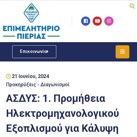
Επιμελητήριο
Νέα
/
Επικοινωνία
Δράσεις
Υπηρεσίες
21 Ιουνίου, 2024
ΓΕΜΗ
/
Προκηρύξεις - Διαγωνισμοί
Μητρώου
ΑΣΔΥΣ: 1. Προμήθεια
Επιχειρηματική
Ηλεκτρομηχανολογικού
Υποστήριξη
Εξοπλισμού για Κάλυψη
Έκθεση
Παραδοσιακών