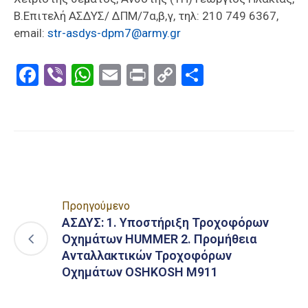
Β.Επιτελή ΑΣΔΥΣ/ ΔΠΜ/7α,β,γ, τηλ: 210 749 6367,
email:
str-asdys-dpm7@army.gr
Facebook
Viber
WhatsApp
Email
Print
Copy
Μοιραστε
Link
Προηγούμενο
ΑΣΔΥΣ: 1. Υποστήριξη Τροχοφόρων
Οχημάτων HUMMER 2. Προμήθεια
Ανταλλακτικών Τροχοφόρων
Οχημάτων OSHKOSH M911