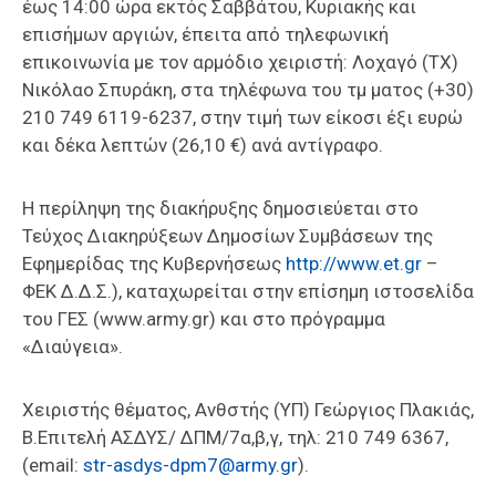
έως 14:00 ώρα εκτός Σαββάτου, Κυριακής και
επισήμων αργιών, έπειτα από τηλεφωνική
επικοινωνία με τον αρμόδιο χειριστή: Λοχαγό (ΤΧ)
Νικόλαο Σπυράκη, στα τηλέφωνα του τμ ματος (+30)
210 749 6119-6237, στην τιμή των είκοσι έξι ευρώ
και δέκα λεπτών (26,10 €) ανά αντίγραφο.
Η περίληψη της διακήρυξης δημοσιεύεται στο
Τεύχος Διακηρύξεων Δημοσίων Συμβάσεων της
Εφημερίδας της Κυβερνήσεως
http://www.et.gr
–
ΦΕΚ Δ.Δ.Σ.), καταχωρείται στην επίσημη ιστοσελίδα
του ΓΕΣ (www.army.gr) και στο πρόγραμμα
«Διαύγεια».
Χειριστής θέματος, Ανθστής (ΥΠ) Γεώργιος Πλακιάς,
Β.Επιτελή ΑΣΔΥΣ/ ΔΠΜ/7α,β,γ, τηλ: 210 749 6367,
(email:
str-asdys-dpm7@army.gr
).