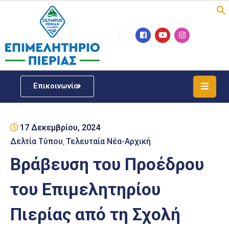
Επιμελητήριο
Νέα
/
Επικοινωνία
Δράσεις
Υπηρεσίες
17 Δεκεμβρίου, 2024
ΓΕΜΗ
/
Δελτία Τύπου
Τελευταία Νέα-Αρχική
‚
Μητρώου
Βράβευση του Προέδρου
Επιχειρηματική
του Επιμελητηρίου
Υποστήριξη
Πιερίας από τη Σχολή
Έκθεση
Παραδοσιακών