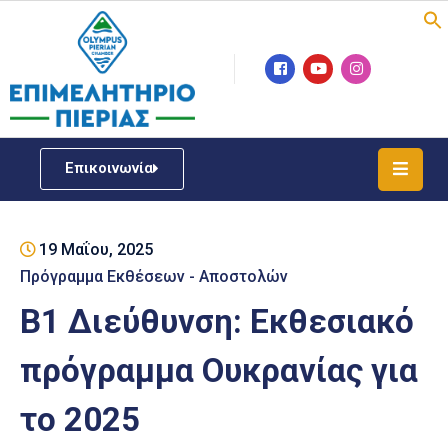
Επιμελητήριο
Νέα
/
Επικοινωνία
Δράσεις
Υπηρεσίες
19 Μαΐου, 2025
ΓΕΜΗ
/
Πρόγραμμα Εκθέσεων - Αποστολών
Μητρώου
Β1 Διεύθυνση: Εκθεσιακό
Επιχειρηματική
πρόγραμμα Ουκρανίας για
Υποστήριξη
το 2025
Έκθεση
Παραδοσιακών