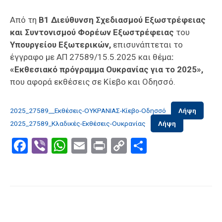
Επαγγελμάτων
Από τη
Β1 Διεύθυνση Σχεδιασμού Εξωστρέφειας
Έκθεση
και Συντονισμού Φορέων Εξωστρέφειας
του
ΕΒΕΠ-
Υπουργείου Εξωτερικών,
επισυνάπτεται το
ΚΜ
έγγραφο με ΑΠ 27589/15.5.2025 και θέμα
:
«Εκθεσιακό πρόγραμμα Ουκρανίας για το 2025»,
Πιερία
που αφορά εκθέσεις σε Κίεβο και Οδησσό.
2025_27589__Εκθέσεις-ΟΥΚΡΑΝΙΑΣ-Κίεβο-Οδησσό
Λήψη
2025_27589_Κλαδικές-Εκθέσεις-Ουκρανίας
Λήψη
Facebook
Viber
WhatsApp
Email
Print
Copy
Μοιραστε
Link