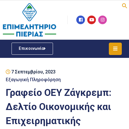
Επιμελητήριο
Νέα
/
Επικοινωνία
Δράσεις
Υπηρεσίες
7 Σεπτεμβρίου, 2023
ΓΕΜΗ
/
Εξαγωγική Πληροφόρηση
Μητρώου
Γραφείο ΟΕΥ Ζάγκρεμπ:
Επιχειρηματική
Δελτίο Οικονομικής και
Υποστήριξη
Επιχειρηματικής
Έκθεση
Παραδοσιακών