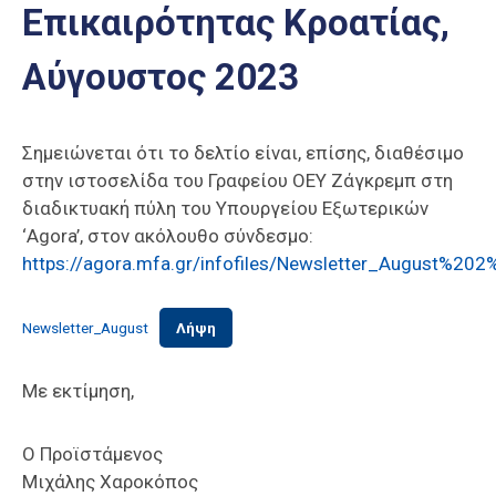
Επικαιρότητας Κροατίας,
Επαγγελμάτων
Έκθεση
Αύγουστος 2023
ΕΒΕΠ-
ΚΜ
Σημειώνεται ότι το δελτίο είναι, επίσης, διαθέσιμο
Πιερία
στην ιστοσελίδα του Γραφείου ΟΕΥ Ζάγκρεμπ στη
διαδικτυακή πύλη του Υπουργείου Εξωτερικών
‘Agora’, στον ακόλουθο σύνδεσμο:
https://agora.mfa.gr/infofiles/Newsletter_August%202
Newsletter_August
Λήψη
Με εκτίμηση,
Ο Προϊστάμενος
Μιχάλης Χαροκόπος