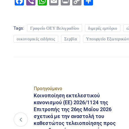
Facebook
Viber
WhatsApp
Email
Print
Copy
Μοιραστ
Link
Tags:
Γραφείο ΟΕΥ Βελιγραδίου
διμερές εμπόριο
ε
οικονομικές ειδήσεις
Σερβία
Υπουργείο Εξωτερικών
Προηγούμενο
Κοινοποίηση εκτελεστικού
κανονισμού (ΕΕ) 2026/1124 της
Επιτροπής της 26ης Μαΐου 2026
σχετικά με την αναστολή του
καθεστώτος τελειοποίησης προς