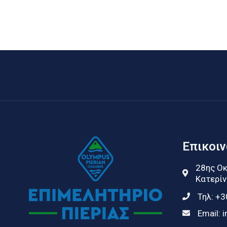
Επικοι
28ης Οκ
Κατερίν
Τηλ:
+3
Email:
i