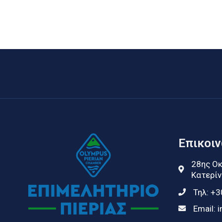
Επικοι
28ης Οκ
Κατερίν
Τηλ:
+3
Email:
i