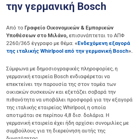
την γερμανική Bosch
Επαγγελμάτων
Έκθεση
ΕΒΕΠ-
Από το
Γραφείο Οικονομικών & Εμπορικών
ΚΜ
Υποθέσεων στο Μιλάνο,
επισυνάπτεται το ΑΠΦ
2260/365 έγγραφο με θέμα:
«
Ενδεχόμενη εξαγορά
Πιερία
της ιταλικής Whirlpool από την γερμανική Bosch
».
Σύμφωνα με δημοσιογραφικές πληροφορίες, η
γερμανική εταιρεία Bosch ενδιαφέρεται να
επεκτείνει την παρουσία της στον τομέα των
οικιακών συσκευών και εξετάζει σοβαρά την
πιθανότητα να υποβάλει προσφορά για την εξαγορά
της ιταλικής εταιρείας Whirlpool, η οποία
αποτιμάται σε περίπου 4,8 δισ. δολάρια. Η
γερμανική εταιρεία έχει ήδη αρχίσει συνομιλίες με
συμβούλους για τη διερεύνηση αυτής της
δυνατότητας.