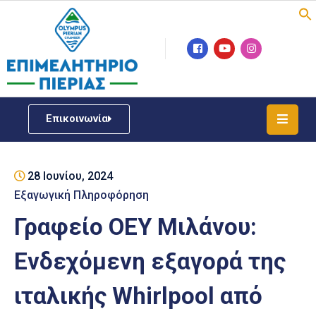
Επιμελητήριο
Νέα
/
Επικοινωνία
Δράσεις
Υπηρεσίες
28 Ιουνίου, 2024
ΓΕΜΗ
/
Εξαγωγική Πληροφόρηση
Μητρώου
Γραφείο ΟΕΥ Μιλάνου:
Επιχειρηματική
Ενδεχόμενη εξαγορά της
Υποστήριξη
ιταλικής Whirlpool από
Έκθεση
Παραδοσιακών