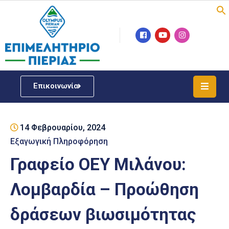
Επιμελητήριο
Νέα
/
Επικοινωνία
Δράσεις
Υπηρεσίες
14 Φεβρουαρίου, 2024
ΓΕΜΗ
/
Εξαγωγική Πληροφόρηση
Μητρώου
Γραφείο ΟΕΥ Μιλάνου:
Επιχειρηματική
Λομβαρδία – Προώθηση
Υποστήριξη
δράσεων βιωσιμότητας
Έκθεση
Παραδοσιακών