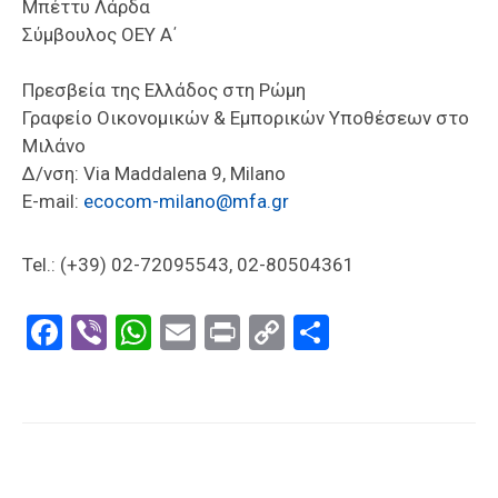
Μπέττυ Λάρδα
Σύμβουλος ΟΕΥ Α΄
Πρεσβεία της Ελλάδος στη Ρώμη
Γραφείο Οικονομικών & Εμπορικών Υποθέσεων στο
Μιλάνο
Δ/νση: Via Maddalena 9, Milano
E-mail:
ecocom-milano@mfa.gr
Tel.: (+39) 02-72095543, 02-80504361
Facebook
Viber
WhatsApp
Email
Print
Copy
Μοιραστε
Link