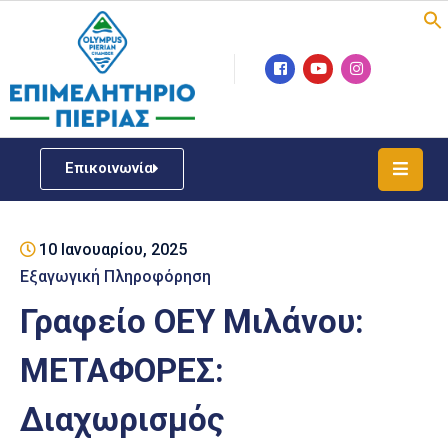
Επιμελητήριο
Νέα
/
Επικοινωνία
Δράσεις
Υπηρεσίες
10 Ιανουαρίου, 2025
ΓΕΜΗ
/
Εξαγωγική Πληροφόρηση
Μητρώου
Γραφείο ΟΕΥ Μιλάνου:
Επιχειρηματική
ΜΕΤΑΦΟΡΕΣ:
Υποστήριξη
Διαχωρισμός
Έκθεση
Παραδοσιακών