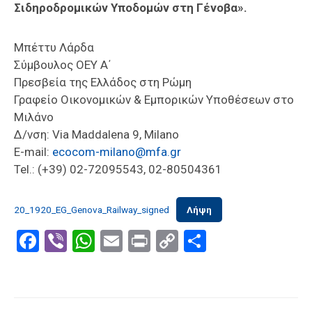
Σιδηροδρομικών Υποδομών στη Γένοβα».
Μπέττυ Λάρδα
Σύμβουλος ΟΕΥ Α΄
Πρεσβεία της Ελλάδος στη Ρώμη
Γραφείο Οικονομικών & Εμπορικών Υποθέσεων στο
Μιλάνο
Δ/νση: Via Maddalena 9, Milano
E-mail:
ecocom-milano@mfa.gr
Tel.: (+39) 02-72095543, 02-80504361
20_1920_EG_Genova_Railway_signed
Λήψη
Facebook
Viber
WhatsApp
Email
Print
Copy
Μοιραστε
Link