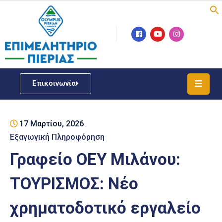
Επιμελητήριο
Νέα
/
Επικοινωνία
Δράσεις
Υπηρεσίες
17 Μαρτίου, 2026
ΓΕΜΗ
/
Εξαγωγική Πληροφόρηση
Μητρώου
Γραφείο ΟΕΥ Μιλάνου:
Επιχειρηματική
ΤΟΥΡΙΣΜΟΣ: Νέο
Υποστήριξη
χρηματοδοτικό εργαλείο
Έκθεση
Παραδοσιακών