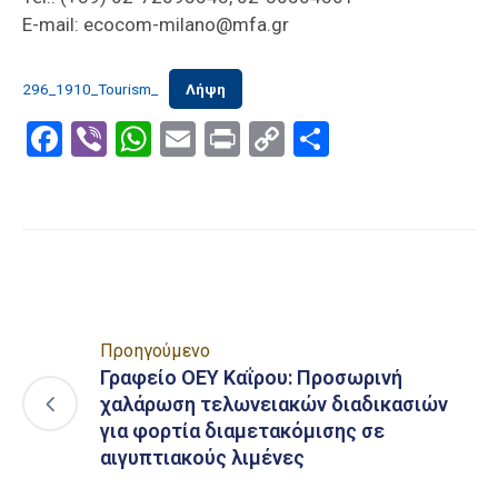
E-mail: ecocom-milano@mfa.gr
296_1910_Tourism_
Λήψη
Facebook
Viber
WhatsApp
Email
Print
Copy
Μοιραστε
Link
Προηγούμενο
Γραφείο ΟΕΥ Καΐρου: Προσωρινή
χαλάρωση τελωνειακών διαδικασιών
για φορτία διαμετακόμισης σε
αιγυπτιακούς λιμένες