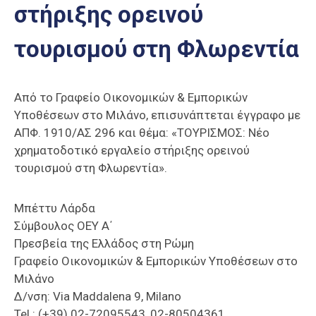
στήριξης ορεινού
Επαγγελμάτων
Έκθεση
τουρισμού στη Φλωρεντία
ΕΒΕΠ-
ΚΜ
Από το Γραφείο Οικονομικών & Εμπορικών
Πιερία
Υποθέσεων στο Μιλάνο, επισυνάπτεται έγγραφο με
ΑΠΦ. 1910/ΑΣ 296 και θέμα: «ΤΟΥΡΙΣΜΟΣ: Νέο
χρηματοδοτικό εργαλείο στήριξης ορεινού
τουρισμού στη Φλωρεντία».
Μπέττυ Λάρδα
Σύμβουλος ΟΕΥ Α΄
Πρεσβεία της Ελλάδος στη Ρώμη
Γραφείο Οικονομικών & Εμπορικών Υποθέσεων στο
Μιλάνο
Δ/νση: Via Maddalena 9, Milano
Tel.: (+39) 02-72095543, 02-80504361