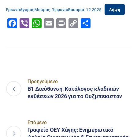
ΕρευναΑγοράςΜπύρας-ΓερμανίαΒαυαρία_12.2025
Λήψη
Facebook
Viber
WhatsApp
Email
Print
Copy
Μοιραστε
Link
Προηγούμενο
Β1 Διεύθυνση: Κατάλογος κλαδικών
εκθέσεων 2026 για το Ουζμπεκιστάν
Επόμενο
Γραφείο ΟΕΥ Χάγης: Ενημερωτικό