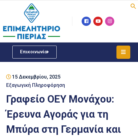
Επιμελητήριο
Νέα
/
Επικοινωνία
Δράσεις
Υπηρεσίες
15 Δεκεμβρίου, 2025
ΓΕΜΗ
/
Εξαγωγική Πληροφόρηση
Μητρώου
Γραφείο ΟΕΥ Μονάχου:
Επιχειρηματική
Έρευνα Αγοράς για τη
Υποστήριξη
Μπύρα στη Γερμανία και
Έκθεση
Παραδοσιακών