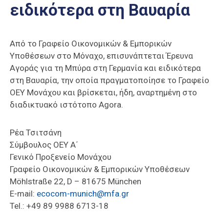
ειδικότερα στη Βαυαρία
Επαγγελμάτων
Έκθεση
ΕΒΕΠ-
Από το Γραφείο Οικονομικών & Εμπορικών
ΚΜ
Υποθέσεων στο Μόναχο, επισυνάπτεται Έρευνα
Αγοράς για τη Μπύρα στη Γερμανία και ειδικότερα
Πιερία
στη Βαυαρία, την οποία πραγματοποίησε το Γραφείο
ΟΕΥ Μονάχου και βρίσκεται, ήδη, αναρτημένη στο
διαδικτυακό ιστότοπο Agora.
Ρέα Τσιτσάνη
Σύμβουλος ΟΕΥ Α΄
Γενικό Προξενείο Μονάχου
Γραφείο Οικονομικών & Εμπορικών Υποθέσεων
Möhlstraße 22, D – 81675 München
E-mail:
ecocom-munich@mfa.gr
Tel.: +49 89 9988 6713-18