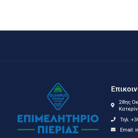
Επικοι
28ης Οκ
Κατερίν
Τηλ:
+3
Email:
i