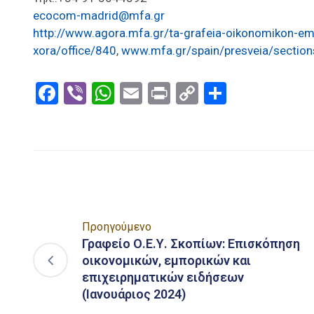
ecocom-madrid@mfa.gr
http://www.agora.mfa.gr/ta-grafeia-oikonomikon-em
xora/office/840
,
www.mfa.gr/spain/presveia/section
Facebook
Viber
WhatsApp
Email
Print
Copy
Μοιραστ
Link
Προηγούμενο
Γραφείο Ο.Ε.Υ. Σκοπίων: Επισκόπηση
οικονομικών, εμπορικών και
επιχειρηματικών ειδήσεων
(Ιανουάριος 2024)