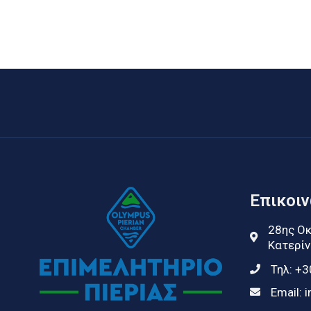
Επικοι
28ης Οκ
Κατερίν
Τηλ:
+3
Email:
i