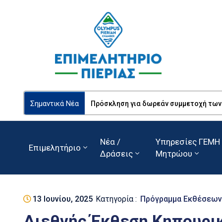
Σημαντικά Νέα
Πρόσκληση για δωρεάν συμμετοχή των Ε
Νέα /
Υπηρεσίες ΓΕΜΗ 
Επιμελητήριο
Δράσεις
Μητρώου
13 Ιουνίου, 2025
Κατηγορία :
Πρόγραμμα Εκθέσεων
Διεθνής Έκθεση Κηπουρικ