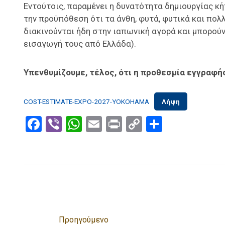
Εντούτοις, παραμένει η δυνατότητα δημιουργίας κή
την προϋπόθεση ότι τα άνθη, φυτά, φυτικά και πο
διακινούνται ήδη στην ιαπωνική αγορά και μπορούν
εισαγωγή τους από Ελλάδα).
Υπενθυμίζουμε, τέλος, ότι η προθεσμία εγγραφής
COST-ESTIMATE-EXPO-2027-YOKOHAMA
Λήψη
Facebook
Viber
WhatsApp
Email
Print
Copy
Μοιραστ
Link
Προηγούμενο