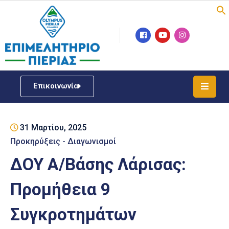
Επιμελητήριο
Νέα
/
Επικοινωνία
Δράσεις
Υπηρεσίες
31 Μαρτίου, 2025
ΓΕΜΗ
/
Προκηρύξεις - Διαγωνισμοί
Μητρώου
ΔΟΥ Α/Βάσης Λάρισας:
Επιχειρηματική
Προμήθεια 9
Υποστήριξη
Συγκροτημάτων
Έκθεση
Παραδοσιακών