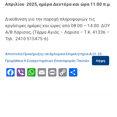
Απριλίου 2025, ημέρα Δευτέρα και ώρα 11:00 π.μ.
Διεύθυνση για την παροχή πληροφοριών τις
εργάσιμες ημέρες και ώρες από 08:00 – 14:00: ΔΟΥ
Α/Β Λάρισας, (Τέρμα Αγιάς – Λάρισα – Τ.Κ. 41336 –
Τηλ.: 2410 515475-6).
Αποστολή-Προκήρυξης-σε-Εμπορικά-Επιμελητήρια-Δ.01.25-
Προμήθεια-9-Συγκροτημάτων-Επαναφοράς-Ταινιών
Λήψη
Facebook
Viber
WhatsApp
Email
Print
Copy
Μοιραστε
Link