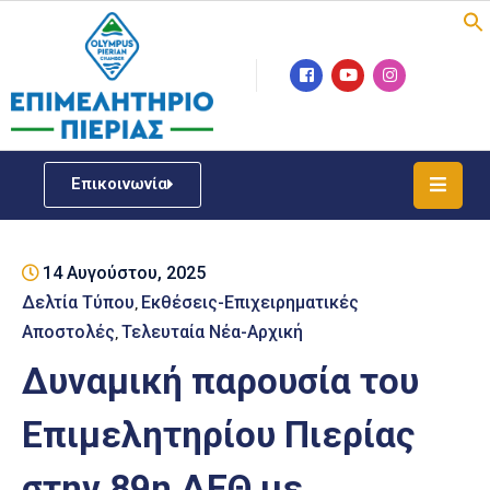
Επιμελητήριο
Νέα
/
Επικοινωνία
Δράσεις
Υπηρεσίες
14 Αυγούστου, 2025
ΓΕΜΗ
/
Δελτία Τύπου
Εκθέσεις-Επιχειρηματικές
‚
Μητρώου
Αποστολές
Τελευταία Νέα-Αρχική
‚
Δυναμική παρουσία του
Επιχειρηματική
Υποστήριξη
Επιμελητηρίου Πιερίας
Έκθεση
στην 89η ΔΕΘ με
Παραδοσιακών