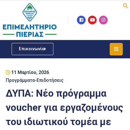
Επιμελητήριο
Νέα
/
Επικοινωνία
Δράσεις
Υπηρεσίες
11 Μαρτίου, 2026
ΓΕΜΗ
/
Προγράμματα-Επιδοτήσεις
Μητρώου
ΔΥΠΑ: Νέο πρόγραμμα
Επιχειρηματική
voucher για εργαζομένους
Υποστήριξη
του ιδιωτικού τομέα με
Έκθεση
Παραδοσιακών