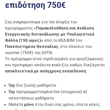
επιδότηση 750€
Επαγγελμάτων
Έκθεση
ΕΒΕΠ-
Σας ενημερώνουμε για την έναρξη του
ΚΜ
προγράμματος
«Παρακολούθηση και Ανάλυση
Ενεργειακής Κατανάλωσης με Υπολογιστικά
Πιερία
Φύλλα (150 ώρες)»
από το ΚΕΔΙΒΙΜ του
Πανεπιστημίου Θεσσαλίας
, στο πλαίσιο του
voucher (750€) της ΔΥΠΑ.
Το πρόγραμμα είναι σχεδιασμένο για εργαζόμενους
και προσφέρει απόλυτη ευελιξία, καθώς διεξάγεται
αποκλειστικά με ασύγχρονη εκπαίδευση
:
Όχι
δια ζώσης μαθήματα.
Όχι
προγραμματισμένα live (σύγχρονα) εξ
αποστάσεως μαθήματα.
Μελέτη
μόνο
στον δικό σας χρόνο, όποτε εσείς