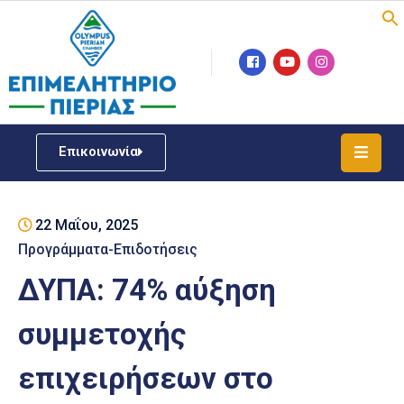
Επιμελητήριο
Νέα
/
Επικοινωνία
Δράσεις
Υπηρεσίες
22 Μαΐου, 2025
ΓΕΜΗ
/
Προγράμματα-Επιδοτήσεις
Μητρώου
ΔΥΠΑ: 74% αύξηση
Επιχειρηματική
συμμετοχής
Υποστήριξη
επιχειρήσεων στο
Έκθεση
Παραδοσιακών